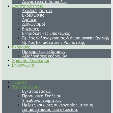
Δειγματικές διδασκαλίες
Δραστηριότητες
Σχολικές Γιορτές
Εκδηλώσεις
Δράσεις
Διαγωνισμοί
Εργασίες
Εκπαιδευτικές Επισκέψεις
Όμιλος Φιλαναγνωσίας & Δημιουργικής Γραφής
Όμιλος Εκπαιδευτικής Ρομποτικής
Εκδρομές
Προκηρύξεις εκδρομών
Αξιολογήσεις εκδρομών
Χρήσιμοι Σύνδεσμοι
Επικοινωνία
Αρχική
Το σχολείο μας
Εγκαταστάσεις
Προσωπικό Σχολείου
Υπεύθυνοι τμημάτων
Ημέρες και ώρες συνεργασίας με τους
εκπαιδευτικούς του σχολείου.