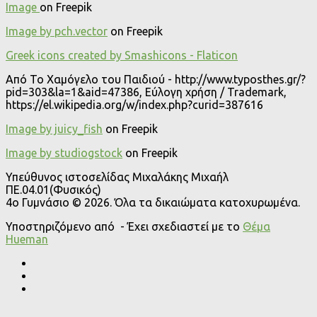
Image
on Freepik
Image by pch.vector
on Freepik
Greek icons created by Smashicons - Flaticon
Από Το Χαμόγελο του Παιδιού - http://www.typosthes.gr/?
pid=303&la=1&aid=47386, Εύλογη χρήση / Trademark,
https://el.wikipedia.org/w/index.php?curid=387616
Image by juicy_fish
on Freepik
Image by studiogstock
on Freepik
Υπεύθυνος ιστοσελίδας Μιχαλάκης Μιχαήλ
ΠΕ.04.01(Φυσικός)
4o Γυμνάσιο © 2026. Όλα τα δικαιώματα κατοχυρωμένα.
Υποστηριζόμενο από
- Έχει σχεδιαστεί με το
Θέμα
Ηueman