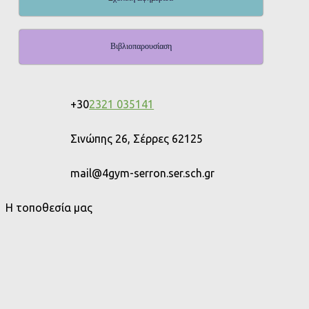
Βιβλιοπαρουσίαση
+30
2321 035141
Σινώπης 26, Σέρρες 62125
mail@4gym-serron.ser.sch.gr
Η τοποθεσία μας