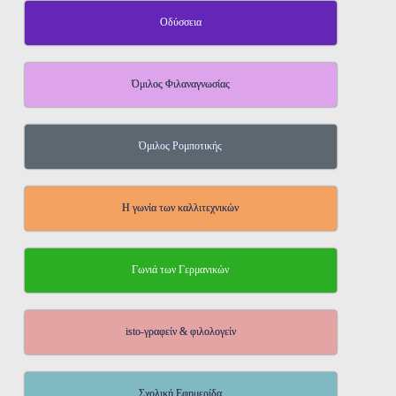
Οδύσσεια
Όμιλος Φιλαναγνωσίας
Όμιλος Ρομποτικής
Η γωνία των καλλιτεχνικών
Γωνιά των Γερμανικών
isto-γραφείν & φιλολογείν
Σχολική Εφημερίδα