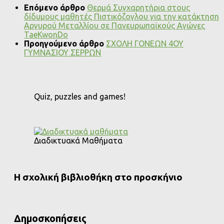
Επόμενο άρθρο
Θερμά Συγχαρητήρια στους
δίδυμους μαθητές Πιστικόζογλου για την κατάκτηση
Αργυρού Μεταλλίου σε Πανευρωπαϊκούς Αγώνες
TaeKwonDo
Προηγούμενο άρθρο
ΣΧΟΛΗ ΓΟΝΕΩΝ 4ΟΥ
ΓΥΜΝΑΣΙΟΥ ΣΕΡΡΩΝ
Quiz, puzzles and games!
Διαδικτυακά Μαθήματα
Η σχολική βιβλιοθήκη στο προσκήνιο
Δημοσκοπήσεις