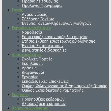
Ωράριο λειτουργίας
Ωρολόγιο Πρόγραμμα
Γονείς
Ανακοινώσεις
Σύλλογος Γονέων
Έντυπα Γονέων-Κηδεμόνων Μαθητών
Εκπαιδευτικά θέματα
Νομοθεσία
Εσωτερικός κανονισμός λειτουργίας
Ετήσια έκθεση εσωτερικής αξιολόγησης
Έντυπα Εκπαιδευτικών
Δειγματικές διδασκαλίες
Δραστηριότητες
Σχολικές Γιορτές
Εκδηλώσεις
Δράσεις
Διαγωνισμοί
Εργασίες
Εκπαιδευτικές Επισκέψεις
Όμιλος Φιλαναγνωσίας & Δημιουργικής Γραφής
Όμιλος Εκπαιδευτικής Ρομποτικής
Εκδρομές
Προκηρύξεις εκδρομών
Αξιολογήσεις εκδρομών
Χρήσιμοι Σύνδεσμοι