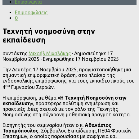
Επικοινωνία
Επιμορφώσεις
0
Τεχνητή νοημοσύνη στην
εκπαίδευση
συντάκτης
Μιχαήλ Μιχαλάκης
· Δημοσιεύτηκε
17
Νοεμβρίου 2025
· Ενημερώθηκε
17 Νοεμβρίου 2025
Την Δευτέρα 17 Νοεμβρίου 2025, πραγματοποιήθηκε μια
σημαντική επιμορφωτική δράση, στο πλαίσιο της
ενδοσχολικής επιμόρφωσης, για τους εκπαιδευτικούς του
ου
4
Γυμνασίου Σερρών.
Η επιμόρφωση, με θέμα «
Η Τεχνητή Νοημοσύνη στην
εκπαίδευση
», προσέφερε πολύτιμη ενημέρωση και
πρακτικές ιδέες σχετικά με τον ρόλο της Τεχνητής
Νοημοσύνης στη σύγχρονη μαθησιακή πραγματικότητα.
Εισηγητής του σεμιναρίου ήταν ο κ.
Αθανάσιος
Ταραμόπουλος
, Σύμβουλος Εκπαίδευσης ΠΕ04 Φυσικών
Επιστημών, ο οποίος παρουσίασε με σαφήνεια και