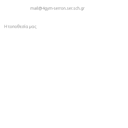
mail@4gym-serron.ser.sch.gr
Η τοποθεσία μας