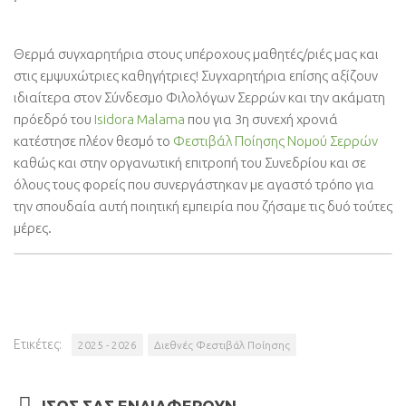
Θερμά συγχαρητήρια στους υπέροχους μαθητές/ριές μας και
στις εμψυχώτριες καθηγήτριες! Συγχαρητήρια επίσης αξίζουν
ιδιαίτερα στον Σύνδεσμο Φιλολόγων Σερρών και την ακάματη
πρόεδρό του
Isidora Malama
που για 3η συνεχή χρονιά
κατέστησε πλέον θεσμό το
Φεστιβάλ Ποίησης Νομού Σερρών
καθώς και στην οργανωτική επιτροπή του Συνεδρίου και σε
όλους τους φορείς που συνεργάστηκαν με αγαστό τρόπο για
την σπουδαία αυτή ποιητική εμπειρία που ζήσαμε τις δυό τούτες
μέρες.
Ετικέτες:
2025 - 2026
Διεθνές Φεστιβάλ Ποίησης