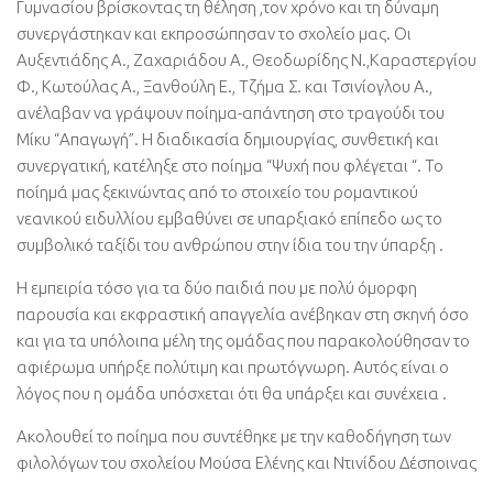
Γυμνασίου βρίσκοντας τη θέληση ,τον χρόνο και τη δύναμη
συνεργάστηκαν και εκπροσώπησαν το σχολείο μας. Οι
Αυξεντιάδης Α., Ζαχαριάδου Α., Θεοδωρίδης Ν.,Καραστεργίου
Φ., Κωτούλας Α., Ξανθούλη Ε., Τζήμα Σ. και Τσινίογλου Α.,
ανέλαβαν να γράψουν ποίημα-απάντηση στο τραγούδι του
Μίκυ “Απαγωγή”. Η διαδικασία δημιουργίας, συνθετική και
συνεργατική, κατέληξε στο ποίημα “Ψυχή που φλέγεται “. Το
ποίημά μας ξεκινώντας από το στοιχείο του ρομαντικού
νεανικού ειδυλλίου εμβαθύνει σε υπαρξιακό επίπεδο ως το
συμβολικό ταξίδι του ανθρώπου στην ίδια του την ύπαρξη .
Η εμπειρία τόσο για τα δύο παιδιά που με πολύ όμορφη
παρουσία και εκφραστική απαγγελία ανέβηκαν στη σκηνή όσο
και για τα υπόλοιπα μέλη της ομάδας που παρακολούθησαν το
αφιέρωμα υπήρξε πολύτιμη και πρωτόγνωρη. Αυτός είναι ο
λόγος που η ομάδα υπόσχεται ότι θα υπάρξει και συνέχεια .
Ακολουθεί το ποίημα που συντέθηκε με την καθοδήγηση των
φιλολόγων του σχολείου Μούσα Ελένης και Ντινίδου Δέσποινας
.