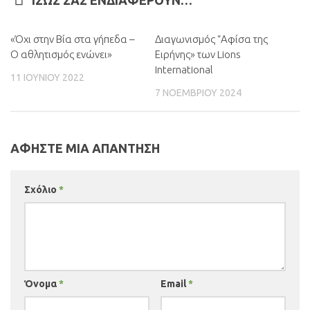
ΊΣΩΣ ΣΑΣ ΕΝΔΙΑΦΈΡΟΥΝ…
«Όχι στην Βία στα γήπεδα –
Διαγωνισμός “Αφίσα της
0
Ο αθλητισμός ενώνει»
Ειρήνης» των Lions
International
11 ΙΟΥΝΊΟΥ 2022
7 ΝΟΕΜΒΡΊΟΥ 2024
ΑΦΉΣΤΕ ΜΙΑ ΑΠΆΝΤΗΣΗ
Σχόλιο
*
Όνομα
*
Email
*