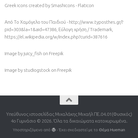
Greek icons created by Smashicons - Flaticon
Από Το Χαμόγελο του Παιδιού - http://www.typosthes.gr/?
pid=303&la=1&aid=47386, Εύλογη χρήση / Trademark,
https://el.wikipedia.org/w/index.php?curid=387616
Image by juicy_fish
on Freepik
Image by studiogstock
on Freepik
Υπεύθυνος ιστοσελίδας Μιχαλάκης Μιχαήλ ΠΕ.04.01(Φυσικός)
4o Γυμνάσιο © 2026. Όλα τα δικαιώματα κατοχυρωμένα.
Υποστηριζόμενο από
- Έχει σχεδιαστεί με το
Θέμα Ηueman