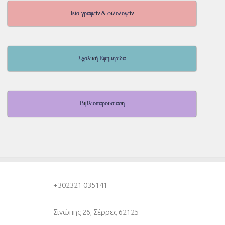
isto-γραφείν & φιλολογείν
Σχολική Εφημερίδα
Βιβλιοπαρουσίαση
+30
2321 035141
Σινώπης 26, Σέρρες 62125