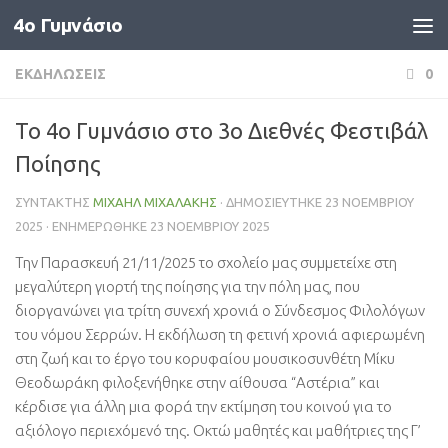
4o Γυμνάσιο
Skip to content
ΕΚΔΗΛΏΣΕΙΣ
0
Το 4ο Γυμνάσιο στο 3ο Διεθνές Φεστιβάλ
Ποίησης
ΣΥΝΤΆΚΤΗΣ
ΜΙΧΑΉΛ ΜΙΧΑΛΆΚΗΣ
· ΔΗΜΟΣΙΕΎΤΗΚΕ
23 ΝΟΕΜΒΡΊΟΥ
2025
· ΕΝΗΜΕΡΏΘΗΚΕ
23 ΝΟΕΜΒΡΊΟΥ 2025
Την Παρασκευή 21/11/2025 το σχολείο μας συμμετείχε στη
μεγαλύτερη γιορτή της ποίησης για την πόλη μας, που
διοργανώνει για τρίτη συνεχή χρονιά ο Σύνδεσμος Φιλολόγων
του νόμου Σερρών. Η εκδήλωση τη φετινή χρονιά αφιερωμένη
στη ζωή και το έργο του κορυφαίου μουσικοσυνθέτη Μίκυ
Θεοδωράκη φιλοξενήθηκε στην αίθουσα “Αστέρια” και
κέρδισε για άλλη μια φορά την εκτίμηση του κοινού για το
αξιόλογο περιεχόμενό της. Οκτώ μαθητές και μαθήτριες της Γ’