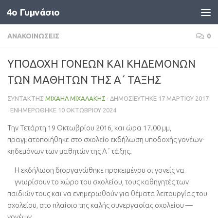
4o Γυμνάσιο
Skip to content
ΑΝΑΚΟΙΝΏΣΕΙΣ
0
ΥΠΟΔΟΧΗ ΓΟΝΕΩΝ ΚΑΙ ΚΗΔΕΜΟΝΩΝ
ΤΩΝ ΜΑΘΗΤΩΝ ΤΗΣ Α΄ ΤΑΞΗΣ
ΣΥΝΤΆΚΤΗΣ
ΜΙΧΑΉΛ ΜΙΧΑΛΆΚΗΣ
· ΔΗΜΟΣΙΕΎΤΗΚΕ
17 ΜΑΡΤΊΟΥ 2017
· ΕΝΗΜΕΡΏΘΗΚΕ
10 ΟΚΤΩΒΡΊΟΥ 2024
Την Τετάρτη 19 Οκτωβρίου 2016, και ώρα 17.00 μμ,
πραγματοποιήθηκε στο σχολείο εκδήλωση υποδοχής γονέων-
κηδεμόνων των μαθητών της Α΄ τάξης.
Η εκδήλωση διοργανώθηκε προκειμένου οι γονείς να
γνωρίσουν το χώρο του σχολείου, τους καθηγητές των
παιδιών τους και να ενημερωθούν για θέματα λειτουργίας του
σχολείου, στο πλαίσιο της καλής συνεργασίας σχολείου —
γονέων.