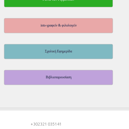
isto-γραφείν & φιλολογείν
Σχολική Εφημερίδα
Βιβλιοπαρουσίαση
+30
2321 035141