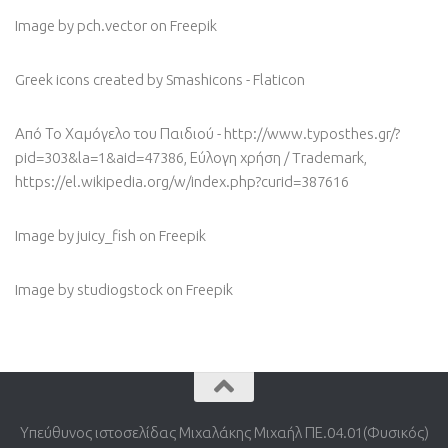
Image by pch.vector
on Freepik
Greek icons created by Smashicons - Flaticon
Από Το Χαμόγελο του Παιδιού - http://www.typosthes.gr/?
pid=303&la=1&aid=47386, Εύλογη χρήση / Trademark,
https://el.wikipedia.org/w/index.php?curid=387616
Image by juicy_fish
on Freepik
Image by studiogstock
on Freepik
Υπεύθυνος ιστοσελίδας Μιχαλάκης Μιχαήλ ΠΕ.04.01(Φυσικός)