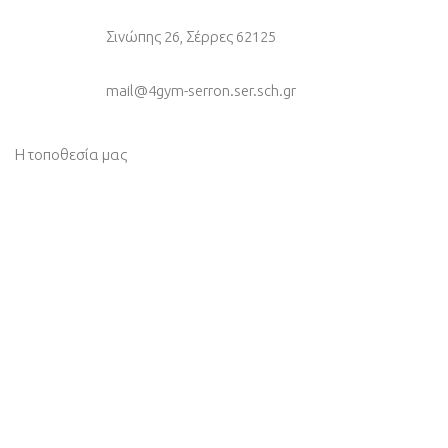
Σινώπης 26, Σέρρες 62125
mail@4gym-serron.ser.sch.gr
Η τοποθεσία μας