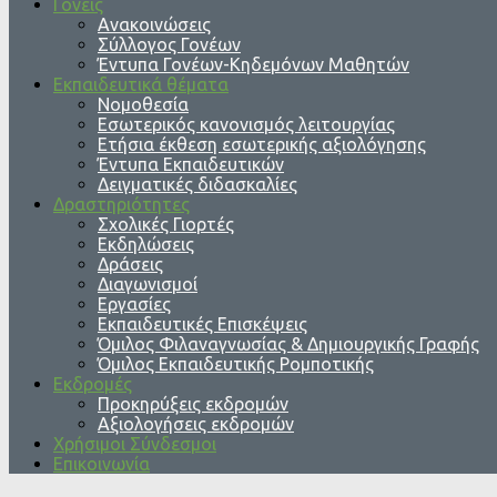
Γονείς
Ανακοινώσεις
Σύλλογος Γονέων
Έντυπα Γονέων-Κηδεμόνων Μαθητών
Εκπαιδευτικά θέματα
Νομοθεσία
Εσωτερικός κανονισμός λειτουργίας
Ετήσια έκθεση εσωτερικής αξιολόγησης
Έντυπα Εκπαιδευτικών
Δειγματικές διδασκαλίες
Δραστηριότητες
Σχολικές Γιορτές
Εκδηλώσεις
Δράσεις
Διαγωνισμοί
Εργασίες
Εκπαιδευτικές Επισκέψεις
Όμιλος Φιλαναγνωσίας & Δημιουργικής Γραφής
Όμιλος Εκπαιδευτικής Ρομποτικής
Εκδρομές
Προκηρύξεις εκδρομών
Αξιολογήσεις εκδρομών
Χρήσιμοι Σύνδεσμοι
Επικοινωνία