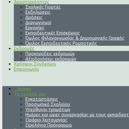
Δραστηριότητες
Σχολικές Γιορτές
Εκδηλώσεις
Δράσεις
Διαγωνισμοί
Εργασίες
Εκπαιδευτικές Επισκέψεις
Όμιλος Φιλαναγνωσίας & Δημιουργικής Γραφής
Όμιλος Εκπαιδευτικής Ρομποτικής
Εκδρομές
Προκηρύξεις εκδρομών
Αξιολογήσεις εκδρομών
Χρήσιμοι Σύνδεσμοι
Επικοινωνία
Αρχική
Το σχολείο μας
Εγκαταστάσεις
Προσωπικό Σχολείου
Υπεύθυνοι τμημάτων
Ημέρες και ώρες συνεργασίας με τους εκπαιδευτ
Ωράριο λειτουργίας
Ωρολόγιο Πρόγραμμα