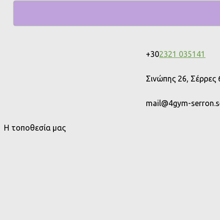
+30
2321 035141
Σινώπης 26, Σέρρες
mail@4gym-serron.se
Η τοποθεσία μας