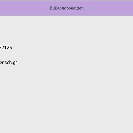
Βιβλιοπαρουσίαση
 62125
r.sch.gr