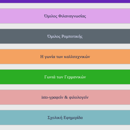
Όμιλος Φιλαναγνωσίας
Όμιλος Ρομποτικής
Η γωνία των καλλιτεχνικών
Γωνιά των Γερμανικών
isto-γραφείν & φιλολογείν
Σχολική Εφημερίδα