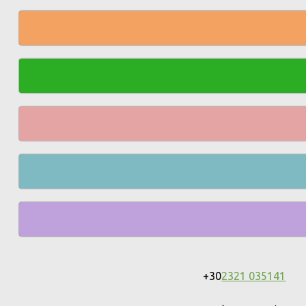
+30
2321 035141