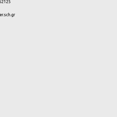
 62125
r.sch.gr