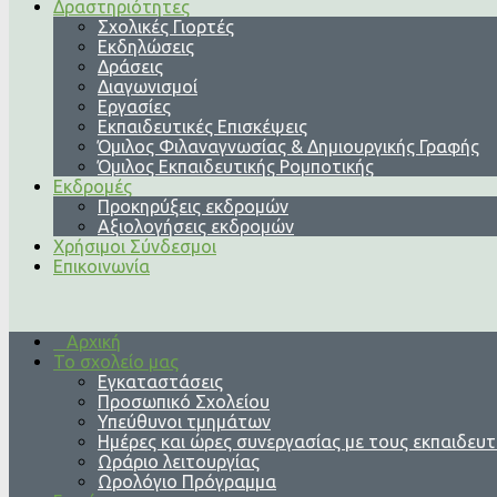
Δραστηριότητες
Σχολικές Γιορτές
Εκδηλώσεις
Δράσεις
Διαγωνισμοί
Εργασίες
Εκπαιδευτικές Επισκέψεις
Όμιλος Φιλαναγνωσίας & Δημιουργικής Γραφής
Όμιλος Εκπαιδευτικής Ρομποτικής
Εκδρομές
Προκηρύξεις εκδρομών
Αξιολογήσεις εκδρομών
Χρήσιμοι Σύνδεσμοι
Επικοινωνία
Αρχική
Το σχολείο μας
Εγκαταστάσεις
Προσωπικό Σχολείου
Υπεύθυνοι τμημάτων
Ημέρες και ώρες συνεργασίας με τους εκπαιδευτ
Ωράριο λειτουργίας
Ωρολόγιο Πρόγραμμα