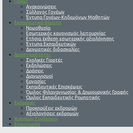
Γονείς
Ανακοινώσεις
Σύλλογος Γονέων
Έντυπα Γονέων-Κηδεμόνων Μαθητών
Εκπαιδευτικά θέματα
Νομοθεσία
Εσωτερικός κανονισμός λειτουργίας
Ετήσια έκθεση εσωτερικής αξιολόγησης
Έντυπα Εκπαιδευτικών
Δειγματικές διδασκαλίες
Δραστηριότητες
Σχολικές Γιορτές
Εκδηλώσεις
Δράσεις
Διαγωνισμοί
Εργασίες
Εκπαιδευτικές Επισκέψεις
Όμιλος Φιλαναγνωσίας & Δημιουργικής Γραφής
Όμιλος Εκπαιδευτικής Ρομποτικής
Εκδρομές
Προκηρύξεις εκδρομών
Αξιολογήσεις εκδρομών
Χρήσιμοι Σύνδεσμοι
Επικοινωνία