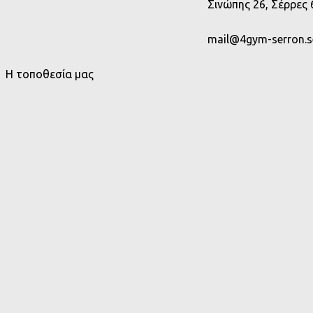
Σινώπης 26, Σέρρες
mail@4gym-serron.se
Η τοποθεσία μας