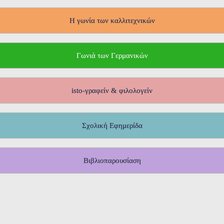
Η γωνία των καλλιτεχνικών
Γωνιά των Γερμανικών
isto-γραφείν & φιλολογείν
Σχολική Εφημερίδα
Βιβλιοπαρουσίαση