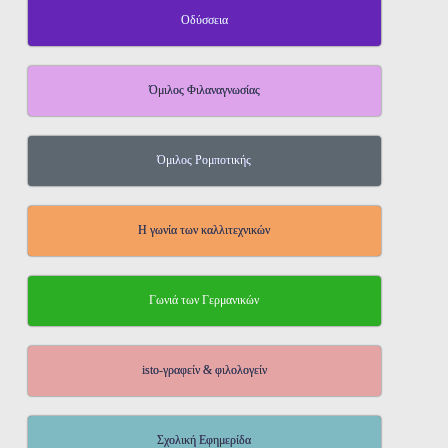
Οδύσσεια
Όμιλος Φιλαναγνωσίας
Όμιλος Ρομποτικής
Η γωνία των καλλιτεχνικών
Γωνιά των Γερμανικών
isto-γραφείν & φιλολογείν
Σχολική Εφημερίδα