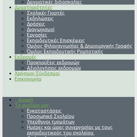
Δειγματικές διδασκαλίες
Δραστηριότητες
Σχολικές Γιορτές
Εκδηλώσεις
Δράσεις
Διαγωνισμοί
Εργασίες
Εκπαιδευτικές Επισκέψεις
Όμιλος Φιλαναγνωσίας & Δημιουργικής Γραφής
Όμιλος Εκπαιδευτικής Ρομποτικής
Εκδρομές
Προκηρύξεις εκδρομών
Αξιολογήσεις εκδρομών
Χρήσιμοι Σύνδεσμοι
Επικοινωνία
Αρχική
Το σχολείο μας
Εγκαταστάσεις
Προσωπικό Σχολείου
Υπεύθυνοι τμημάτων
Ημέρες και ώρες συνεργασίας με τους
εκπαιδευτικούς του σχολείου.