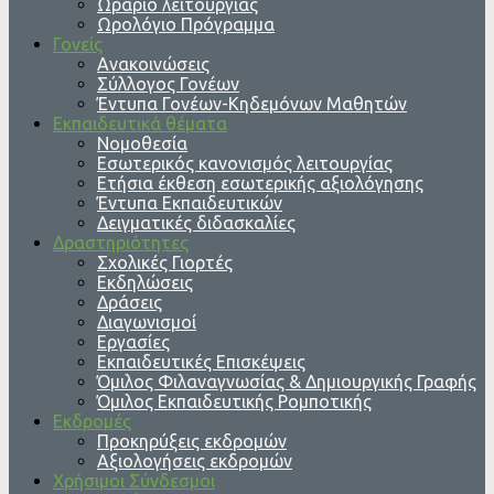
Ωράριο λειτουργίας
Ωρολόγιο Πρόγραμμα
Γονείς
Ανακοινώσεις
Σύλλογος Γονέων
Έντυπα Γονέων-Κηδεμόνων Μαθητών
Εκπαιδευτικά θέματα
Νομοθεσία
Εσωτερικός κανονισμός λειτουργίας
Ετήσια έκθεση εσωτερικής αξιολόγησης
Έντυπα Εκπαιδευτικών
Δειγματικές διδασκαλίες
Δραστηριότητες
Σχολικές Γιορτές
Εκδηλώσεις
Δράσεις
Διαγωνισμοί
Εργασίες
Εκπαιδευτικές Επισκέψεις
Όμιλος Φιλαναγνωσίας & Δημιουργικής Γραφής
Όμιλος Εκπαιδευτικής Ρομποτικής
Εκδρομές
Προκηρύξεις εκδρομών
Αξιολογήσεις εκδρομών
Χρήσιμοι Σύνδεσμοι