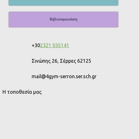
Βιβλιοπαρουσίαση
+30
2321 035141
Σινώπης 26, Σέρρες 62125
mail@4gym-serron.ser.sch.gr
Η τοποθεσία μας