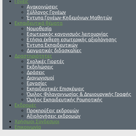
Γονείς
Ανακοινώσεις
Σύλλογος Γονέων
Έντυπα Γονέων-Κηδεμόνων Μαθητών
Εκπαιδευτικά θέματα
Νομοθεσία
Εσωτερικός κανονισμός λειτουργίας
Ετήσια έκθεση εσωτερικής αξιολόγησης
Έντυπα Εκπαιδευτικών
Δειγματικές διδασκαλίες
Δραστηριότητες
Σχολικές Γιορτές
Εκδηλώσεις
Δράσεις
Διαγωνισμοί
Εργασίες
Εκπαιδευτικές Επισκέψεις
Όμιλος Φιλαναγνωσίας & Δημιουργικής Γραφής
Όμιλος Εκπαιδευτικής Ρομποτικής
Εκδρομές
Προκηρύξεις εκδρομών
Αξιολογήσεις εκδρομών
Χρήσιμοι Σύνδεσμοι
Επικοινωνία