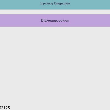
Σχολική Εφημερίδα
Βιβλιοπαρουσίαση
 62125