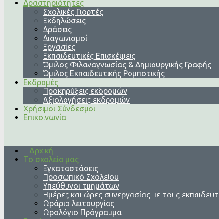
Δραστηριότητες
Σχολικές Γιορτές
Εκδηλώσεις
Δράσεις
Διαγωνισμοί
Εργασίες
Εκπαιδευτικές Επισκέψεις
Όμιλος Φιλαναγνωσίας & Δημιουργικής Γραφής
Όμιλος Εκπαιδευτικής Ρομποτικής
Εκδρομές
Προκηρύξεις εκδρομών
Αξιολογήσεις εκδρομών
Χρήσιμοι Σύνδεσμοι
Επικοινωνία
Αρχική
Το σχολείο μας
Εγκαταστάσεις
Προσωπικό Σχολείου
Υπεύθυνοι τμημάτων
Ημέρες και ώρες συνεργασίας με τους εκπαιδευτ
Ωράριο λειτουργίας
Ωρολόγιο Πρόγραμμα