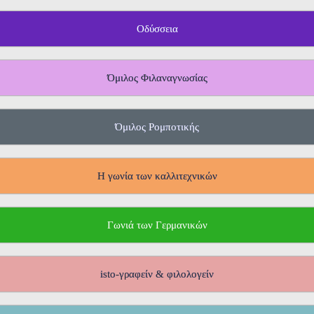
Οδύσσεια
Όμιλος Φιλαναγνωσίας
Όμιλος Ρομποτικής
Η γωνία των καλλιτεχνικών
Γωνιά των Γερμανικών
isto-γραφείν & φιλολογείν