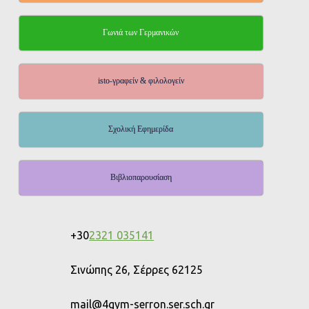
Γωνιά των Γερμανικών
isto-γραφείν & φιλολογείν
Σχολική Εφημερίδα
Βιβλιοπαρουσίαση
+30
2321 035141
Σινώπης 26, Σέρρες 62125
mail@4gym-serron.ser.sch.gr