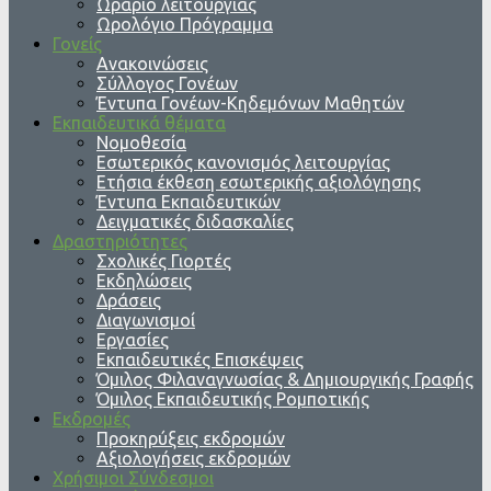
Ωράριο λειτουργίας
Ωρολόγιο Πρόγραμμα
Γονείς
Ανακοινώσεις
Σύλλογος Γονέων
Έντυπα Γονέων-Κηδεμόνων Μαθητών
Εκπαιδευτικά θέματα
Νομοθεσία
Εσωτερικός κανονισμός λειτουργίας
Ετήσια έκθεση εσωτερικής αξιολόγησης
Έντυπα Εκπαιδευτικών
Δειγματικές διδασκαλίες
Δραστηριότητες
Σχολικές Γιορτές
Εκδηλώσεις
Δράσεις
Διαγωνισμοί
Εργασίες
Εκπαιδευτικές Επισκέψεις
Όμιλος Φιλαναγνωσίας & Δημιουργικής Γραφής
Όμιλος Εκπαιδευτικής Ρομποτικής
Εκδρομές
Προκηρύξεις εκδρομών
Αξιολογήσεις εκδρομών
Χρήσιμοι Σύνδεσμοι