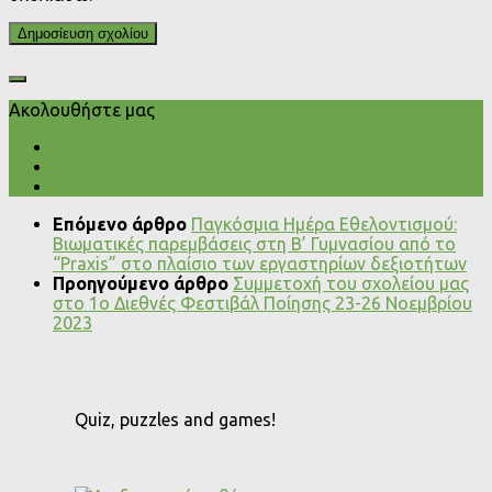
Ακολουθήστε μας
Επόμενο άρθρο
Παγκόσμια Ημέρα Εθελοντισμού:
Βιωματικές παρεμβάσεις στη Β’ Γυμνασίου από το
“Praxis” στο πλαίσιο των εργαστηρίων δεξιοτήτων
Προηγούμενο άρθρο
Συμμετοχή του σχολείου μας
στο 1ο Διεθνές Φεστιβάλ Ποίησης 23-26 Νοεμβρίου
2023
Quiz, puzzles and games!