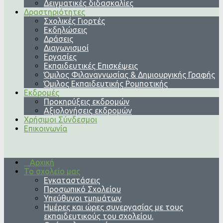
Δειγματικές διδασκαλίες
Δραστηριότητες
Σχολικές Γιορτές
Εκδηλώσεις
Δράσεις
Διαγωνισμοί
Εργασίες
Εκπαιδευτικές Επισκέψεις
Όμιλος Φιλαναγνωσίας & Δημιουργικής Γραφής
Όμιλος Εκπαιδευτικής Ρομποτικής
Εκδρομές
Προκηρύξεις εκδρομών
Αξιολογήσεις εκδρομών
Χρήσιμοι Σύνδεσμοι
Επικοινωνία
Αρχική
Το σχολείο μας
Εγκαταστάσεις
Προσωπικό Σχολείου
Υπεύθυνοι τμημάτων
Ημέρες και ώρες συνεργασίας με τους
εκπαιδευτικούς του σχολείου.