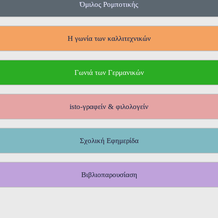
Όμιλος Ρομποτικής
Η γωνία των καλλιτεχνικών
Γωνιά των Γερμανικών
isto-γραφείν & φιλολογείν
Σχολική Εφημερίδα
Βιβλιοπαρουσίαση