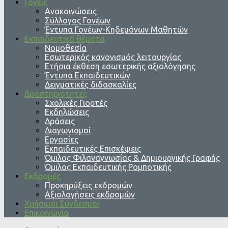
Γονείς
Ανακοινώσεις
Σύλλογος Γονέων
Έντυπα Γονέων-Κηδεμόνων Μαθητών
Εκπαιδευτικά θέματα
Νομοθεσία
Εσωτερικός κανονισμός λειτουργίας
Ετήσια έκθεση εσωτερικής αξιολόγησης
Έντυπα Εκπαιδευτικών
Δειγματικές διδασκαλίες
Δραστηριότητες
Σχολικές Γιορτές
Εκδηλώσεις
Δράσεις
Διαγωνισμοί
Εργασίες
Εκπαιδευτικές Επισκέψεις
Όμιλος Φιλαναγνωσίας & Δημιουργικής Γραφής
Όμιλος Εκπαιδευτικής Ρομποτικής
Εκδρομές
Προκηρύξεις εκδρομών
Αξιολογήσεις εκδρομών
Χρήσιμοι Σύνδεσμοι
Επικοινωνία