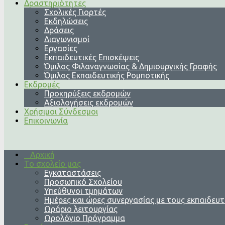
Δραστηριότητες
Σχολικές Γιορτές
Εκδηλώσεις
Δράσεις
Διαγωνισμοί
Εργασίες
Εκπαιδευτικές Επισκέψεις
Όμιλος Φιλαναγνωσίας & Δημιουργικής Γραφής
Όμιλος Εκπαιδευτικής Ρομποτικής
Εκδρομές
Προκηρύξεις εκδρομών
Αξιολογήσεις εκδρομών
Χρήσιμοι Σύνδεσμοι
Επικοινωνία
Αρχική
Το σχολείο μας
Εγκαταστάσεις
Προσωπικό Σχολείου
Υπεύθυνοι τμημάτων
Ημέρες και ώρες συνεργασίας με τους εκπαιδευτ
Ωράριο λειτουργίας
Ωρολόγιο Πρόγραμμα