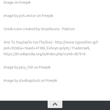
Image
on Freepik
Image by pch.vector
on Freepik
Greek icons created by Smashicons - Flaticon
Από Το Χαμόγελο του Παιδιού - http://www.typosthes.gr/?
pid=303&la=1&aid=47386, Εύλογη χρήση / Trademark,
https://el.wikipedia.org/w/index.php?curid=387616
Image by juicy_fish
on Freepik
Image by studiogstock
on Freepik