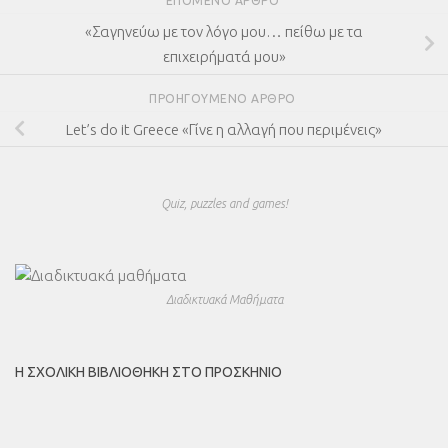
ΕΠΌΜΕΝΟ ΆΡΘΡΟ
«Σαγηνεύω με τον λόγο μου… πείθω με τα
επιχειρήματά μου»
ΠΡΟΗΓΟΎΜΕΝΟ ΆΡΘΡΟ
Let’s do it Greece «Γίνε η αλλαγή που περιμένεις»
Quiz, puzzles and games!
Διαδικτυακά Μαθήματα
Η ΣΧΟΛΙΚΉ ΒΙΒΛΙΟΘΉΚΗ ΣΤΟ ΠΡΟΣΚΉΝΙΟ