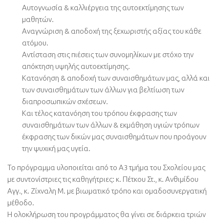
Αυτογνωσία & καλλιέργεια της αυτοεκτίμησης των
μαθητών.
Αναγνώριση & αποδοχή της ξεχωριστής αξίας του κάθε
ατόμου.
Αντίσταση στις πιέσεις των συνομηλίκων με στόχο την
απόκτηση υψηλής αυτοεκτίμησης.
Κατανόηση & αποδοχή των συναισθημάτων μας, αλλά και
των συναισθημάτων των άλλων για βελτίωση των
διαπροσωπικών σχέσεων.
Και τέλος κατανόηση του τρόπου έκφρασης των
συναισθημάτων των άλλων & εκμάθηση υγιών τρόπων
έκφρασης των δικών μας συναισθημάτων που προάγουν
την ψυχική μας υγεία.
Το πρόγραμμα υλοποιείται από το Α3 τμήμα του Σχολείου μας
με συντονίστριες τις καθηγήτριες: κ. Πέτκου Στ., κ. Ανθιμίδου
Αγγ., κ. Ζίχναλη Μ. με βιωματικό τρόπο και ομαδοσυνεργατική
μέθοδο.
Η ολοκλήρωση του προγράμματος θα γίνει σε διάρκεια τριών