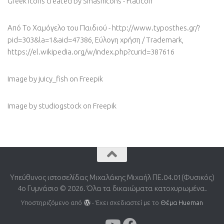
Greek icons created by Smashicons - Flaticon
Από Το Χαμόγελο του Παιδιού - http://www.typosthes.gr/?
pid=303&la=1&aid=47386, Εύλογη χρήση / Trademark,
https://el.wikipedia.org/w/index.php?curid=387616
Image by juicy_fish
on Freepik
Image by studiogstock
on Freepik
Υπεύθυνος ιστοσελίδας Μιχαλάκης Μιχαήλ ΠΕ.04.01(Φυσικός)
4o Γυμνάσιο © 2026. Όλα τα δικαιώματα κατοχυρωμένα.
Υποστηριζόμενο από
- Έχει σχεδιαστεί με το
Θέμα Ηueman