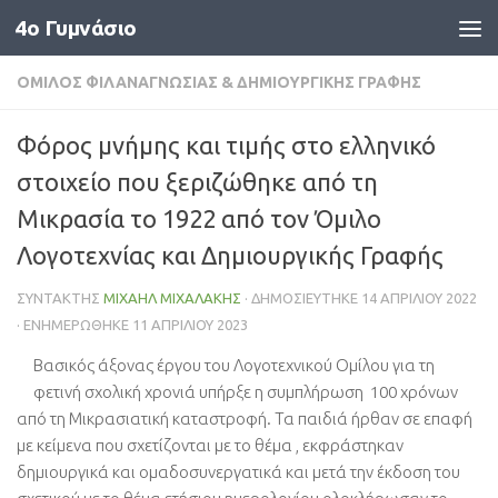
4o Γυμνάσιο
Skip to content
ΌΜΙΛΟΣ ΦΙΛΑΝΑΓΝΩΣΊΑΣ & ΔΗΜΙΟΥΡΓΙΚΉΣ ΓΡΑΦΉΣ
Φόρος μνήμης και τιμής στο ελληνικό
στοιχείο που ξεριζώθηκε από τη
Μικρασία το 1922 από τον Όμιλο
Λογοτεχνίας και Δημιουργικής Γραφής
ΣΥΝΤΆΚΤΗΣ
ΜΙΧΑΉΛ ΜΙΧΑΛΆΚΗΣ
· ΔΗΜΟΣΙΕΎΤΗΚΕ
14 ΑΠΡΙΛΊΟΥ 2022
· ΕΝΗΜΕΡΏΘΗΚΕ
11 ΑΠΡΙΛΊΟΥ 2023
Βασικός άξονας έργου του Λογοτεχνικού Ομίλου για τη
φετινή σχολική χρονιά υπήρξε η συμπλήρωση 100 χρόνων
από τη Μικρασιατική καταστροφή. Τα παιδιά ήρθαν σε επαφή
με κείμενα που σχετίζονται με το θέμα , εκφράστηκαν
δημιουργικά και ομαδοσυνεργατικά και μετά την έκδοση του