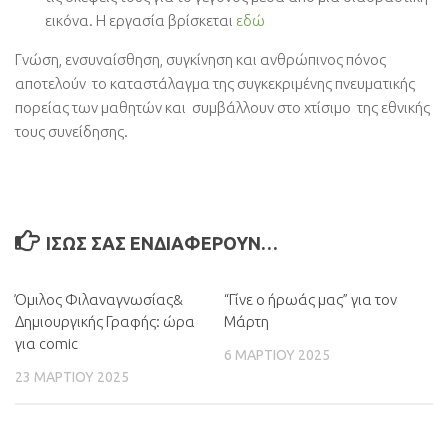
εικόνα. Η εργασία βρίσκεται
εδώ
Γνώση, ενσυναίσθηση, συγκίνηση και ανθρώπινος πόνος
αποτελούν το καταστάλαγμα της συγκεκριμένης πνευματικής
πορείας των μαθητών και συμβάλλουν στο χτίσιμο της εθνικής
τους συνείδησης.
ΊΣΩΣ ΣΑΣ ΕΝΔΙΑΦΈΡΟΥΝ…
Όμιλος Φιλαναγνωσίας&
0
“Γίνε ο ήρωάς μας” για τον
0
Δημιουργικής Γραφής: ώρα
Μάρτη
για comic
6 ΜΑΡΤΊΟΥ 2025
23 ΜΑΡΤΊΟΥ 2025