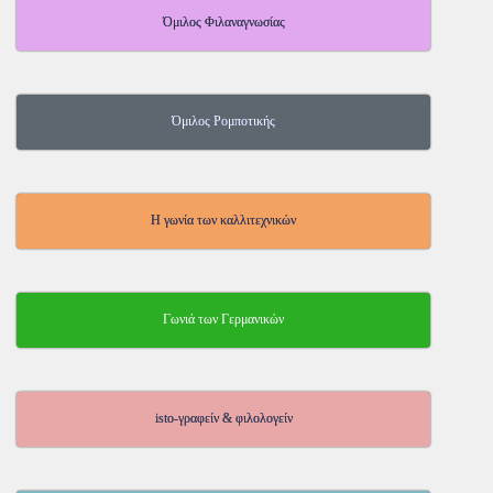
Όμιλος Φιλαναγνωσίας
Όμιλος Ρομποτικής
Η γωνία των καλλιτεχνικών
Γωνιά των Γερμανικών
isto-γραφείν & φιλολογείν