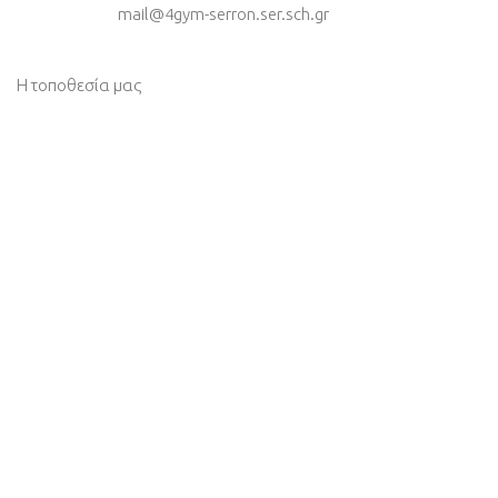
mail@4gym-serron.ser.sch.gr
Η τοποθεσία μας