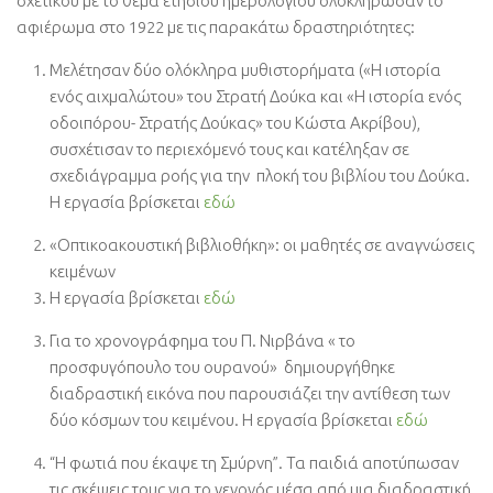
σχετικού με το θέμα ετήσιου ημερολογίου ολοκλήρωσαν το
αφιέρωμα στο 1922 με τις παρακάτω δραστηριότητες:
Μελέτησαν δύο ολόκληρα μυθιστορήματα («Η ιστορία
ενός αιχμαλώτου» του Στρατή Δούκα και «Η ιστορία ενός
οδοιπόρου- Στρατής Δούκας» του Κώστα Ακρίβου),
συσχέτισαν το περιεχόμενό τους και κατέληξαν σε
σχεδιάγραμμα ροής για την πλοκή του βιβλίου του Δούκα.
Η εργασία βρίσκεται
εδώ
«Οπτικοακουστική βιβλιοθήκη»: οι μαθητές σε αναγνώσεις
κειμένων
Η εργασία βρίσκεται
εδώ
Για το χρονογράφημα του Π. Νιρβάνα « το
προσφυγόπουλο του ουρανού» δημιουργήθηκε
διαδραστική εικόνα που παρουσιάζει την αντίθεση των
δύο κόσμων του κειμένου. Η εργασία βρίσκεται
εδώ
“Η φωτιά που έκαψε τη Σμύρνη”. Τα παιδιά αποτύπωσαν
τις σκέψεις τους για το γεγονός μέσα από μια διαδραστική