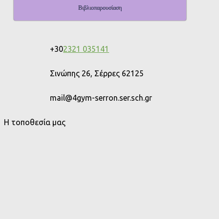
Βιβλιοπαρουσίαση
+30
2321 035141
Σινώπης 26, Σέρρες 62125
mail@4gym-serron.ser.sch.gr
Η τοποθεσία μας