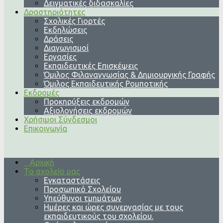
Δειγματικές διδασκαλίες
Δραστηριότητες
Σχολικές Γιορτές
Εκδηλώσεις
Δράσεις
Διαγωνισμοί
Εργασίες
Εκπαιδευτικές Επισκέψεις
Όμιλος Φιλαναγνωσίας & Δημιουργικής Γραφής
Όμιλος Εκπαιδευτικής Ρομποτικής
Εκδρομές
Προκηρύξεις εκδρομών
Αξιολογήσεις εκδρομών
Χρήσιμοι Σύνδεσμοι
Επικοινωνία
Αρχική
Το σχολείο μας
Εγκαταστάσεις
Προσωπικό Σχολείου
Υπεύθυνοι τμημάτων
Ημέρες και ώρες συνεργασίας με τους
εκπαιδευτικούς του σχολείου.