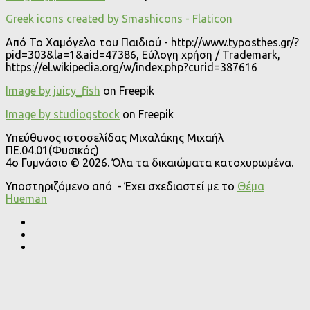
Greek icons created by Smashicons - Flaticon
Από Το Χαμόγελο του Παιδιού - http://www.typosthes.gr/?
pid=303&la=1&aid=47386, Εύλογη χρήση / Trademark,
https://el.wikipedia.org/w/index.php?curid=387616
Image by juicy_fish
on Freepik
Image by studiogstock
on Freepik
Υπεύθυνος ιστοσελίδας Μιχαλάκης Μιχαήλ
ΠΕ.04.01(Φυσικός)
4o Γυμνάσιο © 2026. Όλα τα δικαιώματα κατοχυρωμένα.
Υποστηριζόμενο από
- Έχει σχεδιαστεί με το
Θέμα
Ηueman