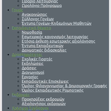
Ωράριο λειτουργίας
Ωρολόγιο Πρόγραμμα
Γονείς
Ανακοινώσεις
Σύλλογος Γονέων
Έντυπα Γονέων-Κηδεμόνων Μαθητών
Εκπαιδευτικά θέματα
Νομοθεσία
Εσωτερικός κανονισμός λειτουργίας
Ετήσια έκθεση εσωτερικής αξιολόγησης
Έντυπα Εκπαιδευτικών
Δειγματικές διδασκαλίες
Δραστηριότητες
Σχολικές Γιορτές
Εκδηλώσεις
Δράσεις
Διαγωνισμοί
Εργασίες
Εκπαιδευτικές Επισκέψεις
Όμιλος Φιλαναγνωσίας & Δημιουργικής Γραφής
Όμιλος Εκπαιδευτικής Ρομποτικής
Εκδρομές
Προκηρύξεις εκδρομών
Αξιολογήσεις εκδρομών
Χρήσιμοι Σύνδεσμοι