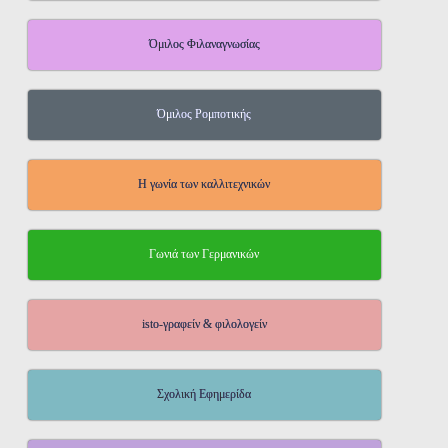
Όμιλος Φιλαναγνωσίας
Όμιλος Ρομποτικής
Η γωνία των καλλιτεχνικών
Γωνιά των Γερμανικών
isto-γραφείν & φιλολογείν
Σχολική Εφημερίδα