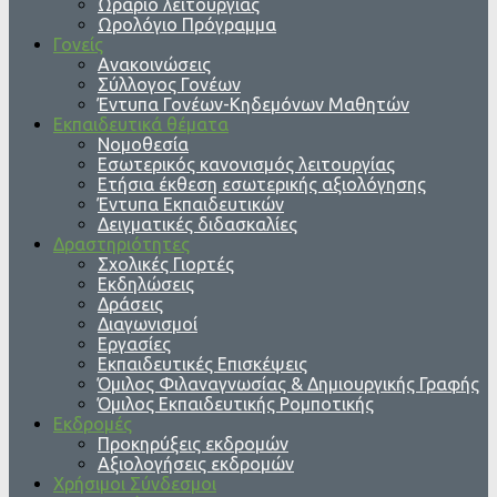
Ωράριο λειτουργίας
Ωρολόγιο Πρόγραμμα
Γονείς
Ανακοινώσεις
Σύλλογος Γονέων
Έντυπα Γονέων-Κηδεμόνων Μαθητών
Εκπαιδευτικά θέματα
Νομοθεσία
Εσωτερικός κανονισμός λειτουργίας
Ετήσια έκθεση εσωτερικής αξιολόγησης
Έντυπα Εκπαιδευτικών
Δειγματικές διδασκαλίες
Δραστηριότητες
Σχολικές Γιορτές
Εκδηλώσεις
Δράσεις
Διαγωνισμοί
Εργασίες
Εκπαιδευτικές Επισκέψεις
Όμιλος Φιλαναγνωσίας & Δημιουργικής Γραφής
Όμιλος Εκπαιδευτικής Ρομποτικής
Εκδρομές
Προκηρύξεις εκδρομών
Αξιολογήσεις εκδρομών
Χρήσιμοι Σύνδεσμοι