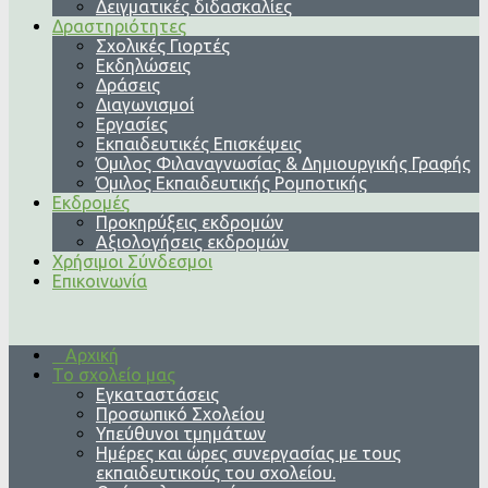
Δειγματικές διδασκαλίες
Δραστηριότητες
Σχολικές Γιορτές
Εκδηλώσεις
Δράσεις
Διαγωνισμοί
Εργασίες
Εκπαιδευτικές Επισκέψεις
Όμιλος Φιλαναγνωσίας & Δημιουργικής Γραφής
Όμιλος Εκπαιδευτικής Ρομποτικής
Εκδρομές
Προκηρύξεις εκδρομών
Αξιολογήσεις εκδρομών
Χρήσιμοι Σύνδεσμοι
Επικοινωνία
Αρχική
Το σχολείο μας
Εγκαταστάσεις
Προσωπικό Σχολείου
Υπεύθυνοι τμημάτων
Ημέρες και ώρες συνεργασίας με τους
εκπαιδευτικούς του σχολείου.