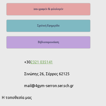
isto-γραφείν & φιλολογείν
Σχολική Εφημερίδα
Βιβλιοπαρουσίαση
+30
2321 035141
Σινώπης 26, Σέρρες 62125
mail@4gym-serron.ser.sch.gr
Η τοποθεσία μας