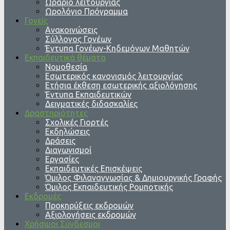
Ωράριο λειτουργίας
Ωρολόγιο Πρόγραμμα
Γονείς
Ανακοινώσεις
Σύλλογος Γονέων
Έντυπα Γονέων-Κηδεμόνων Μαθητών
Εκπαιδευτικά θέματα
Νομοθεσία
Εσωτερικός κανονισμός λειτουργίας
Ετήσια έκθεση εσωτερικής αξιολόγησης
Έντυπα Εκπαιδευτικών
Δειγματικές διδασκαλίες
Δραστηριότητες
Σχολικές Γιορτές
Εκδηλώσεις
Δράσεις
Διαγωνισμοί
Εργασίες
Εκπαιδευτικές Επισκέψεις
Όμιλος Φιλαναγνωσίας & Δημιουργικής Γραφής
Όμιλος Εκπαιδευτικής Ρομποτικής
Εκδρομές
Προκηρύξεις εκδρομών
Αξιολογήσεις εκδρομών
Χρήσιμοι Σύνδεσμοι