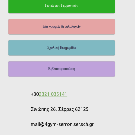
Γωνιά των Γερμανικών
isto-γραφείν & φιλολογείν
Σχολική Εφημερίδα
Βιβλιοπαρουσίαση
+30
2321 035141
Σινώπης 26, Σέρρες 62125
mail@4gym-serron.ser.sch.gr