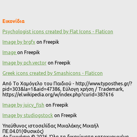
Εικονίδια
Psychologist icons created by Flat Icons - Flaticon
Image by brgfx
on Freepik
Image
on Freepik
Image by pch.vector
on Freepik
Greek icons created by Smashicons - Flaticon
Από Το Χαμόγελο του Παιδιού - http://www.typosthes.gr/?
pid=303&la=1&aid=47386, Εύλογη χρήση / Trademark,
https://el.wikipedia.org/w/index.php?curid=387616
Image by juicy_fish
on Freepik
Image by studiogstock
on Freepik
Υπεύθυνος ιστοσελίδας Μιχαλάκης Μιχαήλ
ΠΕ.04.01(Φυσικός)
4o Γυμνάσιο © 2026. Όλα τα δικαιώματα κατοχυρωμένα.