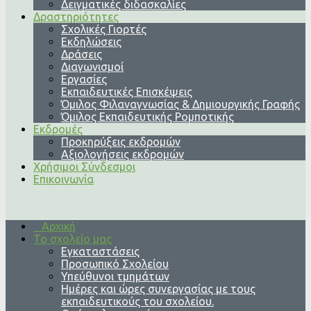
Δειγματικές διδασκαλίες
Δραστηριότητες
Σχολικές Γιορτές
Εκδηλώσεις
Δράσεις
Διαγωνισμοί
Εργασίες
Εκπαιδευτικές Επισκέψεις
Όμιλος Φιλαναγνωσίας & Δημιουργικής Γραφής
Όμιλος Εκπαιδευτικής Ρομποτικής
Εκδρομές
Προκηρύξεις εκδρομών
Αξιολογήσεις εκδρομών
Χρήσιμοι Σύνδεσμοι
Επικοινωνία
Αρχική
Το σχολείο μας
Εγκαταστάσεις
Προσωπικό Σχολείου
Υπεύθυνοι τμημάτων
Ημέρες και ώρες συνεργασίας με τους
εκπαιδευτικούς του σχολείου.