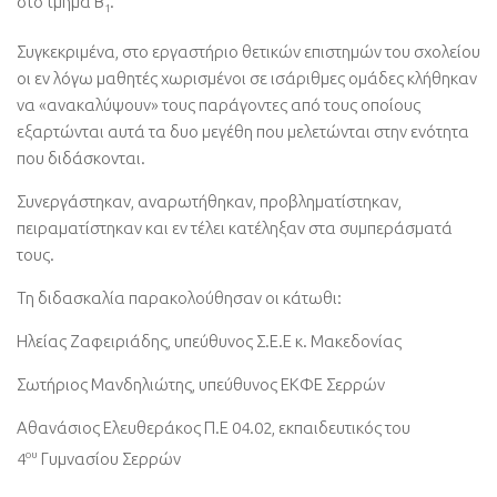
στο τμήμα Β
.
1
Συγκεκριμένα, στο εργαστήριο θετικών επιστημών του σχολείου
οι εν λόγω μαθητές χωρισμένοι σε ισάριθμες ομάδες κλήθηκαν
να «ανακαλύψουν» τους παράγοντες από τους οποίους
εξαρτώνται αυτά τα δυο μεγέθη που μελετώνται στην ενότητα
που διδάσκονται.
Συνεργάστηκαν, αναρωτήθηκαν, προβληματίστηκαν,
πειραματίστηκαν και εν τέλει κατέληξαν στα συμπεράσματά
τους.
Τη διδασκαλία παρακολούθησαν οι κάτωθι:
Ηλείας Ζαφειριάδης, υπεύθυνος Σ.Ε.Ε κ. Μακεδονίας
Σωτήριος Μανδηλιώτης, υπεύθυνος ΕΚΦΕ Σερρών
Αθανάσιος Ελευθεράκος Π.Ε 04.02, εκπαιδευτικός του
ου
4
Γυμνασίου Σερρών