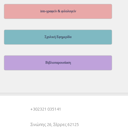
isto-γραφείν & φιλολογείν
Σχολική Εφημερίδα
Βιβλιοπαρουσίαση
+30
2321 035141
Σινώπης 26, Σέρρες 62125