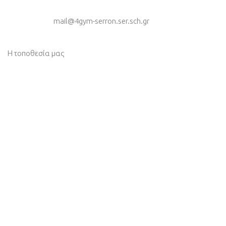
mail@4gym-serron.ser.sch.gr
Η τοποθεσία μας