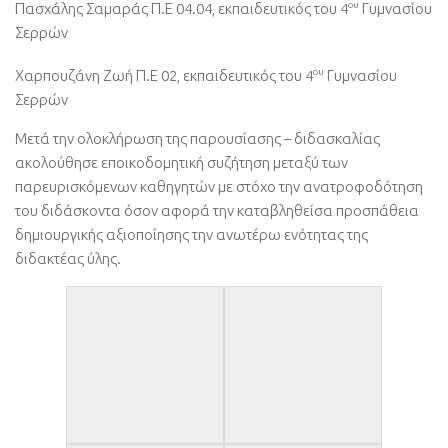
ου
Πασχάλης Σαμαράς Π.Ε 04.04, εκπαιδευτικός του 4
Γυμνασίου
Σερρών
ου
Χαρπουζάνη Ζωή Π.Ε 02, εκπαιδευτικός του 4
Γυμνασίου
Σερρών
Μετά την ολοκλήρωση της παρουσίασης – διδασκαλίας
ακολούθησε εποικοδομητική συζήτηση μεταξύ των
παρευρισκόμενων καθηγητών με στόχο την ανατροφοδότηση
του διδάσκοντα όσον αφορά την καταβληθείσα προσπάθεια
δημιουργικής αξιοποίησης την ανωτέρω ενότητας της
διδακτέας ύλης.