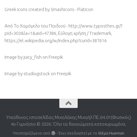
Greek icons created by Smashicons - Flaticon
Από Το Χαμόγελο του Παιδιού - http://www.typosthes.gr/?
pid=303&la=1&aid=47386, Εύλογη χρήση / Trademark,
https://el.wikipedia.org/w/index.php?curid=387616
Image by juicy_fish
on Freepik
Image by studiogstock
on Freepik
Υπεύθυνος ιστοσελίδας Μιχαλάκης Μιχαήλ ΠΕ.04.01(Φυσικός)
4o Γυμνάσιο © 2026. Όλα τα δικαιώματα κατοχυρωμένα.
Υποστηριζόμενο από
- Έχει σχεδιαστεί με το
Θέμα Ηueman