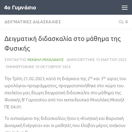
4o Γυμνάσιο
Skip to content
ΔΕΙΓΜΑΤΙΚΈΣ ΔΙΔΑΣΚΑΛΊΕΣ
0
Δειγματική διδασκαλία στο μάθημα της
Φυσικής
ΣΥΝΤΆΚΤΗΣ
ΜΙΧΑΉΛ ΜΙΧΑΛΆΚΗΣ
· ΔΗΜΟΣΙΕΎΤΗΚΕ
13 ΜΑΡΤΊΟΥ 2023
· ΕΝΗΜΕΡΏΘΗΚΕ
10 ΟΚΤΩΒΡΊΟΥ 2024
ης
ης
Την Τρίτη 21.02.2023, κατά τη διάρκεια της 2
και 3
ώρας του
ωρολόγιου προγράμματος, πραγματοποιήθηκε στο χώρο του
σχολείου μας δίωρη δειγματική διδασκαλία στο μάθημα της
Φυσικής Β’ Γυμνασίου από τον εκπαιδευτικό Μιχαλάκη Μιχαήλ
ΠΕ 04.01.
Το αντικείμενο της διδασκαλίας ήταν η «Κινητική και Βαρυτική
Δυναμική Ενέργεια» και οι μαθητές που έλαβαν μέρος ανήκουν