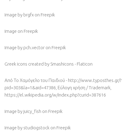
Image by brgfx
on Freepik
Image
on Freepik
Image by pch.vector
on Freepik
Greek icons created by Smashicons - Flaticon
Από Το Χαμόγελο του Παιδιού - http://www.typosthes.gr/?
pid=303&la=1&aid=47386, Εύλογη χρήση / Trademark,
https://el.wikipedia.org/w/index.php?curid=387616
Image by juicy_fish
on Freepik
Image by studiogstock
on Freepik