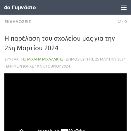
4o Γυμνάσιο
Skip to content
ΕΚΔΗΛΏΣΕΙΣ
0
Η παρέλαση του σχολείου μας για την
25η Μαρτίου 2024
ΣΥΝΤΆΚΤΗΣ
ΜΙΧΑΉΛ ΜΙΧΑΛΆΚΗΣ
· ΔΗΜΟΣΙΕΎΤΗΚΕ
25 ΜΑΡΤΊΟΥ 2024
· ΕΝΗΜΕΡΏΘΗΚΕ
10 ΟΚΤΩΒΡΊΟΥ 2024