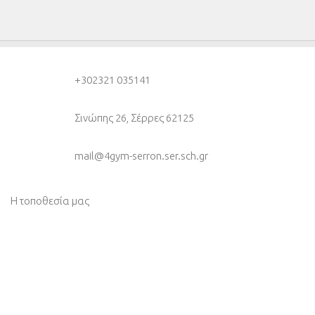
+30
2321 035141
Σινώπης 26, Σέρρες 62125
mail@4gym-serron.ser.sch.gr
Η τοποθεσία μας