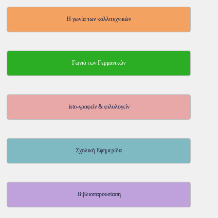
Η γωνία των καλλιτεχνικών
Γωνιά των Γερμανικών
isto-γραφείν & φιλολογείν
Σχολική Εφημερίδα
Βιβλιοπαρουσίαση