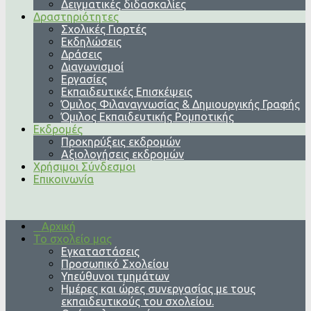
Δειγματικές διδασκαλίες
Δραστηριότητες
Σχολικές Γιορτές
Εκδηλώσεις
Δράσεις
Διαγωνισμοί
Εργασίες
Εκπαιδευτικές Επισκέψεις
Όμιλος Φιλαναγνωσίας & Δημιουργικής Γραφής
Όμιλος Εκπαιδευτικής Ρομποτικής
Εκδρομές
Προκηρύξεις εκδρομών
Αξιολογήσεις εκδρομών
Χρήσιμοι Σύνδεσμοι
Επικοινωνία
Αρχική
Το σχολείο μας
Εγκαταστάσεις
Προσωπικό Σχολείου
Υπεύθυνοι τμημάτων
Ημέρες και ώρες συνεργασίας με τους
εκπαιδευτικούς του σχολείου.