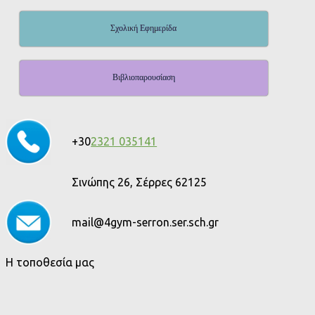
Σχολική Εφημερίδα
Βιβλιοπαρουσίαση
+30
2321 035141
Σινώπης 26, Σέρρες 62125
mail@4gym-serron.ser.sch.gr
Η τοποθεσία μας