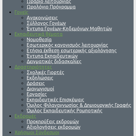
Ωράριο λειτουργίας
Ωρολόγιο Πρόγραμμα
Γονείς
Ανακοινώσεις
Σύλλογος Γονέων
Έντυπα Γονέων-Κηδεμόνων Μαθητών
Εκπαιδευτικά θέματα
Νομοθεσία
Εσωτερικός κανονισμός λειτουργίας
Ετήσια έκθεση εσωτερικής αξιολόγησης
Έντυπα Εκπαιδευτικών
Δειγματικές διδασκαλίες
Δραστηριότητες
Σχολικές Γιορτές
Εκδηλώσεις
Δράσεις
Διαγωνισμοί
Εργασίες
Εκπαιδευτικές Επισκέψεις
Όμιλος Φιλαναγνωσίας & Δημιουργικής Γραφής
Όμιλος Εκπαιδευτικής Ρομποτικής
Εκδρομές
Προκηρύξεις εκδρομών
Αξιολογήσεις εκδρομών
Χρήσιμοι Σύνδεσμοι