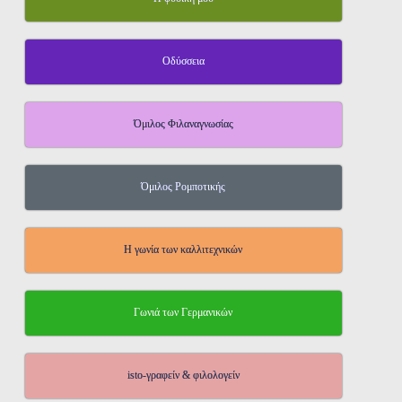
Οδύσσεια
Όμιλος Φιλαναγνωσίας
Όμιλος Ρομποτικής
Η γωνία των καλλιτεχνικών
Γωνιά των Γερμανικών
isto-γραφείν & φιλολογείν