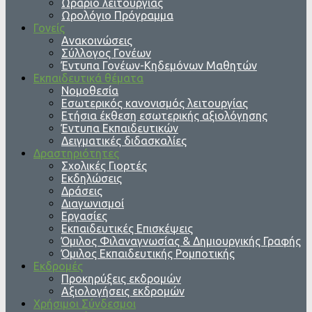
Ωράριο λειτουργίας
Ωρολόγιο Πρόγραμμα
Γονείς
Ανακοινώσεις
Σύλλογος Γονέων
Έντυπα Γονέων-Κηδεμόνων Μαθητών
Εκπαιδευτικά θέματα
Νομοθεσία
Εσωτερικός κανονισμός λειτουργίας
Ετήσια έκθεση εσωτερικής αξιολόγησης
Έντυπα Εκπαιδευτικών
Δειγματικές διδασκαλίες
Δραστηριότητες
Σχολικές Γιορτές
Εκδηλώσεις
Δράσεις
Διαγωνισμοί
Εργασίες
Εκπαιδευτικές Επισκέψεις
Όμιλος Φιλαναγνωσίας & Δημιουργικής Γραφής
Όμιλος Εκπαιδευτικής Ρομποτικής
Εκδρομές
Προκηρύξεις εκδρομών
Αξιολογήσεις εκδρομών
Χρήσιμοι Σύνδεσμοι