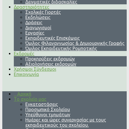
Δειγματικές διδασκαλίες
Δραστηριότητες
Σχολικές Γιορτές
Εκδηλώσεις
Δράσεις
Διαγωνισμοί
Εργασίες
Εκπαιδευτικές Επισκέψεις
Όμιλος Φιλαναγνωσίας & Δημιουργικής Γραφής
Όμιλος Εκπαιδευτικής Ρομποτικής
Εκδρομές
Προκηρύξεις εκδρομών
Αξιολογήσεις εκδρομών
Χρήσιμοι Σύνδεσμοι
Επικοινωνία
Αρχική
Το σχολείο μας
Εγκαταστάσεις
Προσωπικό Σχολείου
Υπεύθυνοι τμημάτων
Ημέρες και ώρες συνεργασίας με τους
εκπαιδευτικούς του σχολείου.