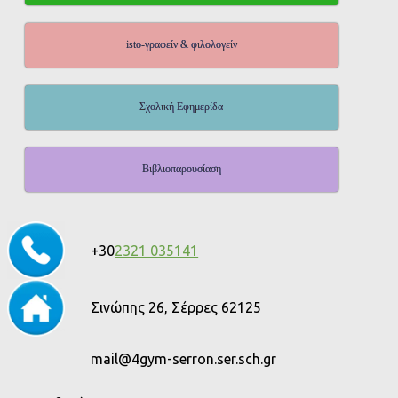
isto-γραφείν & φιλολογείν
Σχολική Εφημερίδα
Βιβλιοπαρουσίαση
+30
2321 035141
Σινώπης 26, Σέρρες 62125
mail@4gym-serron.ser.sch.gr