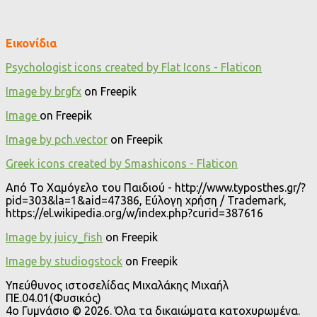
Εικονίδια
Psychologist icons created by Flat Icons - Flaticon
Image by brgfx
on Freepik
Image
on Freepik
Image by pch.vector
on Freepik
Greek icons created by Smashicons - Flaticon
Από Το Χαμόγελο του Παιδιού - http://www.typosthes.gr/?
pid=303&la=1&aid=47386, Εύλογη χρήση / Trademark,
https://el.wikipedia.org/w/index.php?curid=387616
Image by juicy_fish
on Freepik
Image by studiogstock
on Freepik
Υπεύθυνος ιστοσελίδας Μιχαλάκης Μιχαήλ
ΠΕ.04.01(Φυσικός)
4o Γυμνάσιο © 2026. Όλα τα δικαιώματα κατοχυρωμένα.