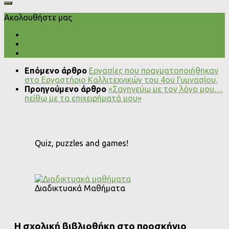
Ακολουθήστε μας
Επόμενο άρθρο
Εργασίες που πραγματοποιήθηκαν
στο Εργαστήριο Καλλιτεχνικών του 4ου Γυμνασίου.
Προηγούμενο άρθρο
«Σαγηνεύω με τον λόγο μου…
πείθω με τα επιχειρήματά μου»
Quiz, puzzles and games!
Διαδικτυακά Μαθήματα
Η σχολική βιβλιοθήκη στο προσκήνιο