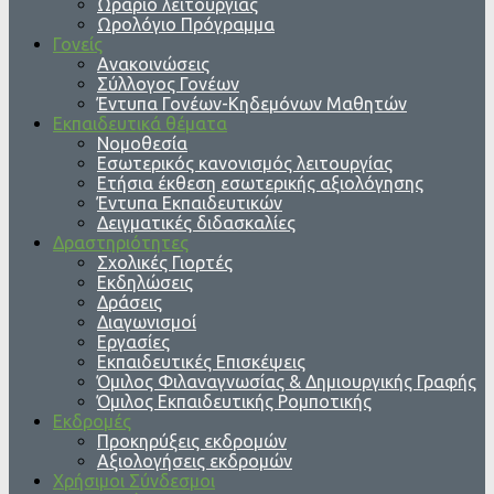
Ωράριο λειτουργίας
Ωρολόγιο Πρόγραμμα
Γονείς
Ανακοινώσεις
Σύλλογος Γονέων
Έντυπα Γονέων-Κηδεμόνων Μαθητών
Εκπαιδευτικά θέματα
Νομοθεσία
Εσωτερικός κανονισμός λειτουργίας
Ετήσια έκθεση εσωτερικής αξιολόγησης
Έντυπα Εκπαιδευτικών
Δειγματικές διδασκαλίες
Δραστηριότητες
Σχολικές Γιορτές
Εκδηλώσεις
Δράσεις
Διαγωνισμοί
Εργασίες
Εκπαιδευτικές Επισκέψεις
Όμιλος Φιλαναγνωσίας & Δημιουργικής Γραφής
Όμιλος Εκπαιδευτικής Ρομποτικής
Εκδρομές
Προκηρύξεις εκδρομών
Αξιολογήσεις εκδρομών
Χρήσιμοι Σύνδεσμοι