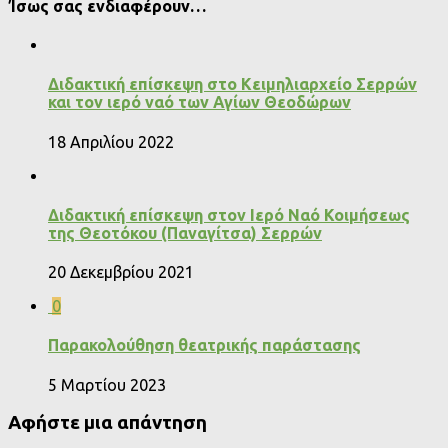
Ίσως σας ενδιαφέρουν…
Διδακτική επίσκεψη στο Κειμηλιαρχείο Σερρών
και τον ιερό ναό των Αγίων Θεοδώρων
18 Απριλίου 2022
Διδακτική επίσκεψη στον Ιερό Ναό Κοιμήσεως
της Θεοτόκου (Παναγίτσα) Σερρών
20 Δεκεμβρίου 2021
0
Παρακολούθηση θεατρικής παράστασης
5 Μαρτίου 2023
Αφήστε μια απάντηση