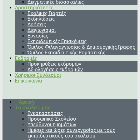
Δειγματικές διδασκαλίες
Δραστηριότητες
Σχολικές Γιορτές
Εκδηλώσεις
Δράσεις
Διαγωνισμοί
Εργασίες
Εκπαιδευτικές Επισκέψεις
Όμιλος Φιλαναγνωσίας & Δημιουργικής Γραφής
Όμιλος Εκπαιδευτικής Ρομποτικής
Εκδρομές
Προκηρύξεις εκδρομών
Αξιολογήσεις εκδρομών
Χρήσιμοι Σύνδεσμοι
Επικοινωνία
Αρχική
Το σχολείο μας
Εγκαταστάσεις
Προσωπικό Σχολείου
Υπεύθυνοι τμημάτων
Ημέρες και ώρες συνεργασίας με τους
εκπαιδευτικούς του σχολείου.