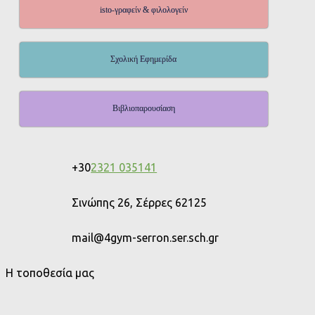
isto-γραφείν & φιλολογείν
Σχολική Εφημερίδα
Βιβλιοπαρουσίαση
+30
2321 035141
Σινώπης 26, Σέρρες 62125
mail@4gym-serron.ser.sch.gr
Η τοποθεσία μας