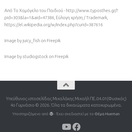
Από Το Χαμόγελο του Παιδιού - http://www.typosthes.gr/?
pid=303&la=1&aid=47386, Εύλογη χρήση / Trademark,
https://el.wikipedia.org/w/index.php?curid=387616
Image by juicy_fish
on Freepik
Image by studiogstock
on Freepik
Υπεύθυνος ιστοσελίδας Μιχαλάκης Μιχαήλ ΠΕ.04.01(Φυσικός)
4o Γυμνάσιο © 2026. Όλα τα δικαιώματα κατοχυρωμένα.
Υποστηριζόμενο από
- Έχει σχεδιαστεί με το
Θέμα Ηueman