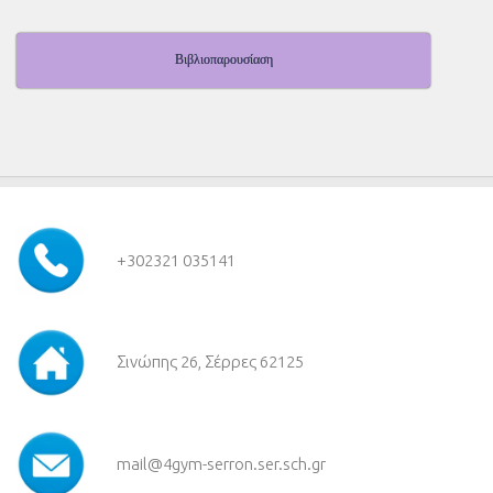
Βιβλιοπαρουσίαση
+30
2321 035141
Σινώπης 26, Σέρρες 62125
mail@4gym-serron.ser.sch.gr