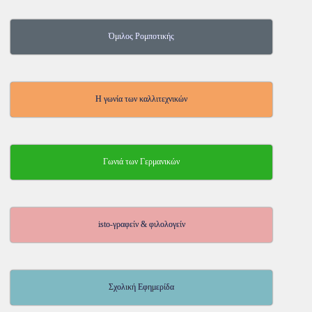
Όμιλος Ρομποτικής
Η γωνία των καλλιτεχνικών
Γωνιά των Γερμανικών
isto-γραφείν & φιλολογείν
Σχολική Εφημερίδα