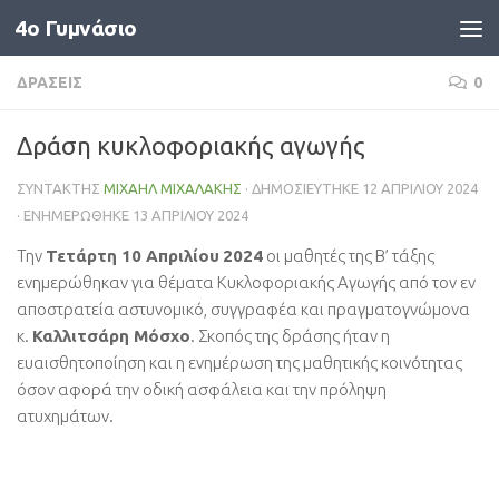
4o Γυμνάσιο
Skip to content
ΔΡΆΣΕΙΣ
0
Δράση κυκλοφοριακής αγωγής
ΣΥΝΤΆΚΤΗΣ
ΜΙΧΑΉΛ ΜΙΧΑΛΆΚΗΣ
· ΔΗΜΟΣΙΕΎΤΗΚΕ
12 ΑΠΡΙΛΊΟΥ 2024
· ΕΝΗΜΕΡΏΘΗΚΕ
13 ΑΠΡΙΛΊΟΥ 2024
Την
Τετάρτη 10 Απριλίου
2024
οι μαθητές της Β’ τάξης
ενημερώθηκαν για θέματα Κυκλοφοριακής Αγωγής από τον εν
αποστρατεία αστυνομικό, συγγραφέα και πραγματογνώμονα
κ.
Καλλιτσάρη Μόσχο
. Σκοπός της δράσης ήταν η
ευαισθητοποίηση και η ενημέρωση της μαθητικής κοινότητας
όσον αφορά την οδική ασφάλεια και την πρόληψη
ατυχημάτων.