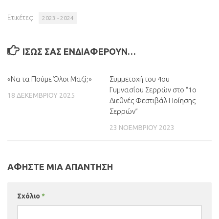
Ετικέτες:
2023 - 2024
ΊΣΩΣ ΣΑΣ ΕΝΔΙΑΦΈΡΟΥΝ…
«Να τα Πούμε Όλοι Μαζί;»
0
Συμμετοχή του 4ου
0
Γυμνασίου Σερρών στο “1ο
18 ΔΕΚΕΜΒΡΊΟΥ 2025
Διεθνές Φεστιβάλ Ποίησης
Σερρών”
23 ΝΟΕΜΒΡΊΟΥ 2023
ΑΦΉΣΤΕ ΜΙΑ ΑΠΆΝΤΗΣΗ
Σχόλιο
*